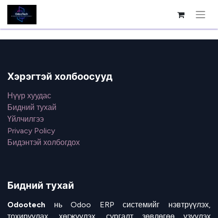
Хэрэгтэй холбоосууд
Нүүр хуудас
Бидний тухай
Үйлчилгээ
Privacy Policy
Бидэнтэй холбогдох
Бидний тухай
Odootech
нь Odoo ERP системийг нэвтрүүлэх,
тохируулах, хөгжүүлэх, сургалт зөвлөгөө үзүүлэх