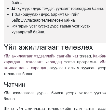
байна.
👥 (хүмүүс) дүрс тэмдэг: уулзалт товлогдсон байна.
⬆️ (байршуулах) дүрс: баримт бичгийг
байршуулахаар төлөвлөсөн байна.
✍️
(гарын үсэг хүсэх) дүрс: гарын үсэг хүсэх
хуваарьтай байна.
Үйл ажиллагааг төлөвлөх
Үйл ажиллагааг мэдээллийн сангийн чат
thread,
Канбан
харагдац
,
жагсаалт харагдац
эсвэл програмын
үйл
ажиллагааны харагдац
агуулсан аль ч хуудсан дээр
төлөвлөж болно .
Чатчин
Үйл ажиллагааг дурын бичлэг дээрх чатаас үүсгэж
болно.
Шинэ үйл ажиллагаа төлөвлөхийн тулд чатын дээд