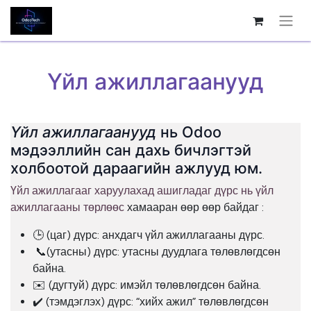
Үйл ажиллагаанууд
Үйл ажиллагаанууд
нь Odoo
мэдээллийн сан дахь бичлэгтэй
холбоотой дараагийн ажлууд юм.
Үйл ажиллагааг харуулахад ашигладаг дүрс нь үйл
ажиллагааны төрлөөс
хамааран өөр өөр байдаг :
🕒 (цаг) дүрс: анхдагч үйл ажиллагааны дүрс.
📞(утасны) дүрс: утасны дуудлага төлөвлөгдсөн
байна.
✉️ (дугтуй) дүрс: имэйл төлөвлөгдсөн байна.
✔️ (тэмдэглэх) дүрс: “хийх ажил” төлөвлөгдсөн