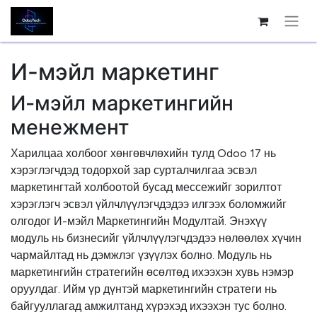
И-мэйл маркетинг
И-мэйл маркетингийн
менежмент
Харилцаа холбоог хөнгөвчлөхийн тулд Odoo 17 нь
хэрэглэгчдэд тодорхой зар сурталчилгаа эсвэл
маркетингтай холбоотой бусад мессежийг зорилтот
хэрэглэгч эсвэл үйлчлүүлэгчдэдээ илгээх боломжийг
олгодог И-мэйл Маркетингийн Модултай. Энэхүү
модуль нь бизнесийг үйлчлүүлэгчдэдээ нөлөөлөх хүчин
чармайлтад нь дэмжлэг үзүүлэх болно. Модуль нь
маркетингийн стратегийн өсөлтөд ихээхэн хувь нэмэр
оруулдаг. Ийм үр дүнтэй маркетингийн стратеги нь
байгууллагад амжилтанд хүрэхэд ихээхэн тус болно.