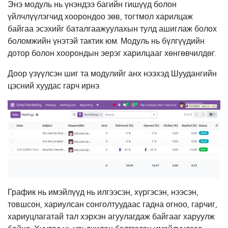
Энэ модуль нь үнэндээ багийн гишүүд болон
үйлчлүүлэгчид хоорондоо зөв, тогтмол харилцаж
байгаа эсэхийг баталгаажуулахын тулд ашиглаж болох
боломжийн үнэтэй тактик юм. Модуль нь бүлгүүдийн
дотор болон хоорондын эерэг харилцааг хөнгөвчилдөг.
Доор үзүүлсэн шиг та модулийг анх нээхэд Шуудангийн
цэсний хуудас гарч ирнэ.
График нь имэйлүүд нь илгээсэн, хүргэсэн, нээсэн,
товшсон, хариулсан сонголтуудаас гадна огноо, гарчиг,
хариуцлагатай тал хэрхэн агуулагдаж байгааг харуулж